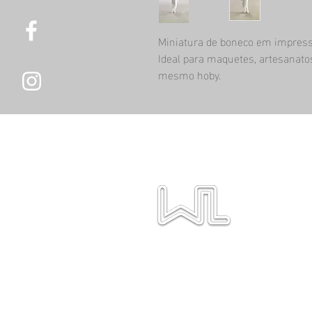
Miniatura de boneco em impress
Ideal para maquetes, artesanato
mesmo hoby.
Temos a finalidade de prest
excelência no mercado
Volumétricas, Mock-ups, Mi