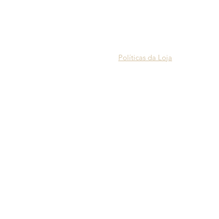
o equipamentos a
Produção
, mão de obra
BR 101 Km 125, 12500 Condomín
ara confeccionar
CNPJ: 14.034.913/0001-33
Políticas da Loja