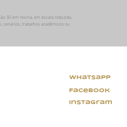
Trocas: A emp
o produto sej
ão 3D em resina, em escala reduzida. 
defeito.
s, cenários, trabalhos acadêmicos ou 
Exceções: Os 
elegíveis para
haja um defeit
empresa. A emp
recusar uma d
cumprir os cri
devolução.
Observação: A empresa
pode analisar de perto
Whatsapp
solução. Os clientes 
empresa para discuti
Facebook
seu pedido e a empresa
questão da melhor for
Instagram
ar serviços de
Sede Administrativa
 de Maquetes
Rua Henrique Antônio Custódio,
cro Cenários e
CEP 88316-487